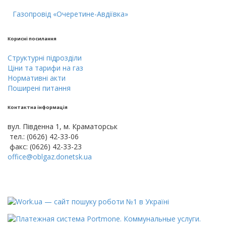
Газопровід «Очеретине-Авдіївка»
Кориснi посилання
Cтруктурнi пiдроздiли
Цiни тa тарифи на газ
Нормативні акти
Поширені питання
Контактна інформація
вул. Південна 1, м. Краматорськ
тел.: (0626) 42-33-06
факс: (0626) 42-33-23
office@oblgaz.donetsk.ua