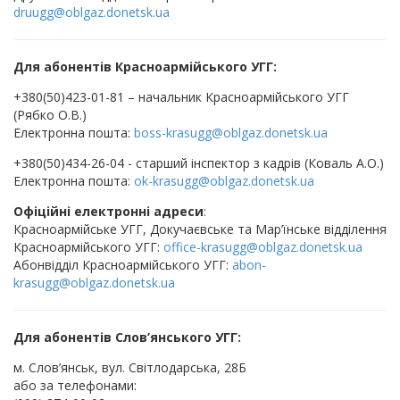
druugg@oblgaz.donetsk.ua
Для абонентів Красноармійського УГГ:
+380(50)423-01-81 – начальник Красноармійського УГГ
(Рябко О.В.)
Електронна пошта:
boss-krasugg@oblgaz.donetsk.ua
+380(50)434-26-04 - старший інспектор з кадрів (Коваль А.О.)
Електронна пошта:
ok-krasugg@oblgaz.donetsk.ua
Офіційні електронні адреси
:
Красноармійське УГГ, Докучаєвське та Мар’їнське відділення
Красноармійського УГГ:
office-krasugg@oblgaz.donetsk.ua
Абонвідділ Красноармійського УГГ:
abon-
krasugg@oblgaz.donetsk.ua
Для абонентів Слов’янського УГГ:
м. Слов’янськ, вул. Світлодарська, 28Б
або за телефонами: