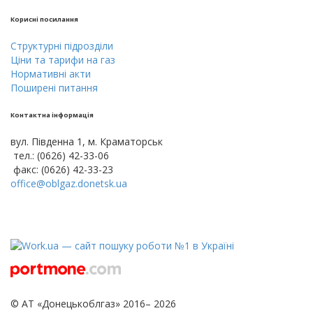
Кориснi посилання
Cтруктурнi пiдроздiли
Цiни тa тарифи на газ
Нормативні акти
Поширені питання
Контактна інформація
вул. Південна 1, м. Краматорськ
тел.: (0626) 42-33-06
факс: (0626) 42-33-23
office@oblgaz.donetsk.ua
© АТ «Донецькоблгаз» 2016– 2026