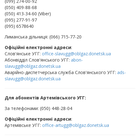
(099) 274-00-92
(050) 409-88-68
(050) 413-34-60 (Viber)
(095) 277-91-97
(095) 6578640
Лиманська дільниця: (066) 715-77-20
Офіційні електронні адреси
:
Слов'янське УГГ:
office-slavugg@oblgaz.donetsk.ua
Абонвідділ Слов'янського УГГ:
abon-
slavugg@oblgaz.donetsk.ua
Аварійно-диспетчерська служба Слов'янського УГГ:
ads-
slavugg@oblgaz.donetsk.ua
Для абонентів Артемівського УГГ:
За телефонами: (050) 448-28-04
Офіційні електронні адреси
:
Артемівське УГГ:
office-artugg@oblgaz.donetsk.ua