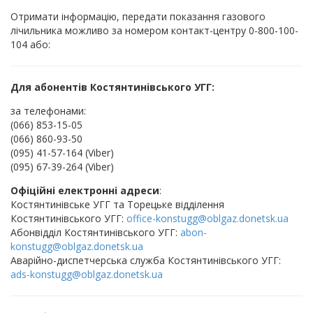
Отримати інформацію, передати показання газового
лiчильника можливо за номером контакт-центру 0-800-100-
104 або:
Для абонентів Костянтинівського УГГ:
за телефонами:
(066) 853-15-05
(066) 860-93-50
(095) 41-57-164 (Viber)
(095) 67-39-264 (Viber)
Офіційні електронні адреси
:
Костянтинівське УГГ та Торецьке відділення
Костянтинівського УГГ:
office-konstugg@oblgaz.donetsk.ua
Абонвідділ Костянтинівського УГГ:
abon-
konstugg@oblgaz.donetsk.ua
Аварійно-диспетчерська служба Костянтинівського УГГ:
ads-konstugg@oblgaz.donetsk.ua