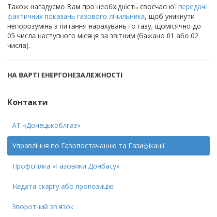
Також нагадуємо Вам про необхідність своєчасної
передачі
фактичних показань газового лічильника
, щоб уникнути
непорозумінь з питання нарахувань го газу, щомісячно до
05 числа наступного місяця за звітним (бажано 01 або 02
числа).
НА ВАРТІ ЕНЕРГОНЕЗАЛЕЖНОСТІ
Контакти
АТ «Донецькоблгаз»
Управління по Газопостачанню та Газифікації
Профспiлка «Газовики Донбасу»
Надати скаргу або пропозицію
Зворотний зв'язок