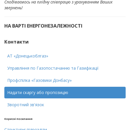
Сподіваємось на плідну співпрацю з урахуванням Ваших
звернень!
НА ВАРТІ ЕНЕРГОНЕЗАЛЕЖНОСТІ
Контакти
АТ «Донецькоблгаз»
Управління по Газопостачанню та Газифікації
Профспiлка «Газовики Донбасу»
Надати скаргу або пропозицію
Зворотний зв'язок
Кориснi посилання
Cтруктурнi пiдроздiли