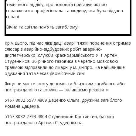
технічного відділу, про чоловіка пригадує як про
справжнього професіонала та людину, яка була віддана
справі.
Вічна та світла пам’ять загиблому!
Крім цього, під час ліквідації аварії тяжкі поранення отримав
слюсар з аварійно-відбудовних робіт аварійно-
диспетчерської служби Красноармійського УГГ Артем
Студенніков. 36-річного газовика з черепно-мозковою
травмою відправили до лікарні у м. Дніпро. На найшвидше
одужання тата чекає двомісячний син!
Якщо ви маєте змогу допомогти близьким загиблого або
постраждалого газовиків — залишаємо реквізити:
5167 8032 5577 4809 Даценко Ольга, дружина загиблого
Романа Даценка.
5167 8032 2793 4804 Студенніков Костянтин, батько
постраждалого Артема Студеннікова.