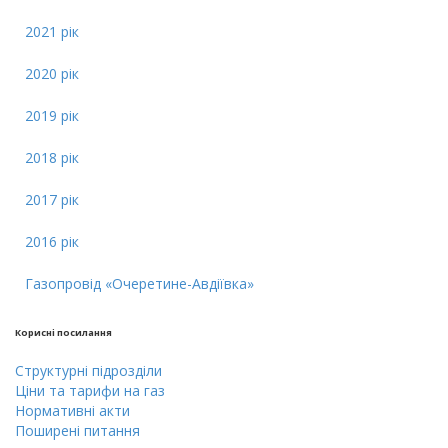
2021 рік
2020 рік
2019 рік
2018 рік
2017 рік
2016 рік
Газопровід «Очеретине-Авдіївка»
Кориснi посилання
Cтруктурнi пiдроздiли
Цiни тa тарифи на газ
Нормативні акти
Поширені питання