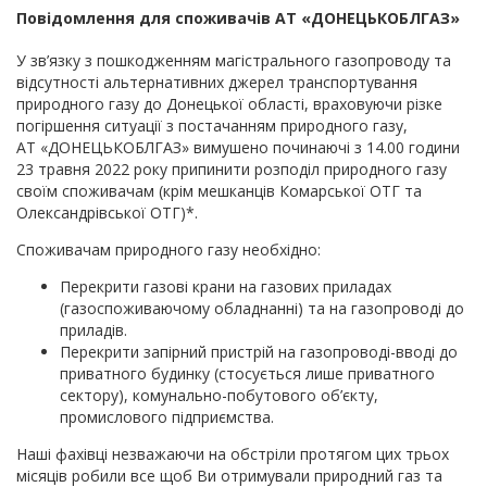
Повідомлення для споживачів АТ «ДОНЕЦЬКОБЛГАЗ»
У зв’язку з пошкодженням магістрального газопроводу та
відсутності альтернативних джерел транспортування
природного газу до Донецької області, враховуючи різке
погіршення ситуації з постачанням природного газу,
АТ «ДОНЕЦЬКОБЛГАЗ» вимушено починаючі з 14.00 години
23 травня 2022 року припинити розподіл природного газу
своїм споживачам (крім мешканців Комарської ОТГ та
Олександрівської ОТГ)*.
Споживачам природного газу необхідно:
Перекрити газові крани на газових приладах
(газоспоживаючому обладнанні) та на газопроводі до
приладів.
Перекрити запірний пристрій на газопроводі-вводі до
приватного будинку (стосується лише приватного
сектору), комунально-побутового об’єкту,
промислового підприємства.
Наші фахівці незважаючи на обстріли протягом цих трьох
місяців робили все щоб Ви отримували природний газ та