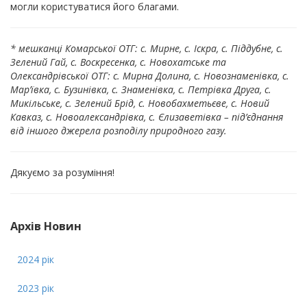
могли користуватися його благами.
* мешканці Комарської ОТГ: с. Мирне, с. Iскра, с. Пiддубне, с.
Зелений Гай, с. Воскресенка, с. Новохатське та
Олександрівської ОТГ: с. Мирна Долина, с. Новознаменівка, с.
Мар’ївка, с. Бузинівка, с. Знаменівка, с. Петрівка Друга, с.
Микільське, с. Зелений Брід, с. Новобахметьєве, с. Новий
Кавказ, с. Новоалександрівка, с. Єлизаветівка – під’єднання
від іншого джерела розподілу природного газу.
Дякуємо за розуміння!
Архів Новин
2024 рік
2023 рік