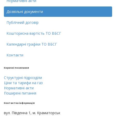
Нормативні акти
Дозвільні документи
Публічний договір
Кошторисна вартість ТО ВБСГ
Календарні графіки ТО ВБСГ
Контакти
Кориснi посилання
Cтруктурнi пiдроздiли
Цiни тa тарифи на газ
Нормативні акти
Поширені питання
Контактна інформація
вул. Південна 1, м. Краматорськ