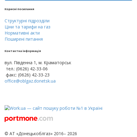
Кориснi посилання
Cтруктурнi пiдроздiли
Цiни тa тарифи на газ
Нормативні акти
Поширені питання
Контактна інформація
вул. Південна 1, м. Краматорськ
тел.: (0626) 42-33-06
факс: (0626) 42-33-23
office@oblgaz.donetsk.ua
© АТ «Донецькоблгаз» 2016– 2026