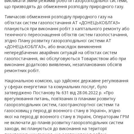
викликати зміни режимів роботи газорозподільної системи,
що призводять до обмеження розподілу природного газу.
Тимчасові обмеження розподілу природного газу на
об’єктах систем газопостачання АТ «ДОНЕЦЬКОБЛГАЗ»
плануються при виконанні робіт з капітального ремонту або
технічного переоснащення об’єктів систем газопостачання,
згідно Плану розвитку газорозподільної системи АТ
«ДОНЕЦЬКОБЛГАЗ», або внаслідок виникнення
непередбачених аварійних ситуацій на об’єктах систем
газопостачання, які обслуговуються Товариством або при
виконанні додатково виявлених, незапланованих обсягів
ремонтних робіт.
Національною комісією, що здійснює державне регулювання
у сферах енергетики та комунальних послуг, було
затверджено Постанову № 631 від 28.06.2022 р. «Про
врегулювання питань, пов’язаних із планами розвитку
газорозподільних систем, газотранспортної системи та
газосховищ у період дії воєнного стану в Україні», згідно
якої на період дії воєнного стану в Україні, Операторам ГРМ
не включати до планів розвитку газорозподільних систем
заходи, які плануються до виконання на території