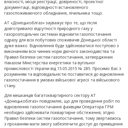
власності, місця реєстрації, довіреності, проектної
документації, відповідності встановленого
газоспоживаючого обладнання, лічильника тощо.
АТ «Донецькоблгаз» зауважує про те, що після
довготривалої відсутності природного газу у
газорозподільчих системах відновити газопостачання
одразу для всіх побутових споживачів Донецької області
дуже важко. Відновлення буде здійснюватися поступово з
виконанням всіх чинних норм діючого законодавства та
Правил безпеки систем газопостачання, затверджених
Наказом Міністерства енергетики та вугільної
промисловості України від 15.05.2015 № 285. Просимо Вас з
розумінням та відповідальністю поставитися до відновлення
газопостачання в умовах військової агресії та військового
стану.
Для мешканців багатоквартирного сектору АТ
«Донецькоблгаз» повідомляє, що для проведення робіт по
відновленню газопостачання фахівцям Оператора ГРМ
необхідно здійснювати поквартирне обстеження, згідно
Правил безпеки систем газопостачання, тому звертаємось
з проханням мати змогу забезпечити доступ до приміщення.