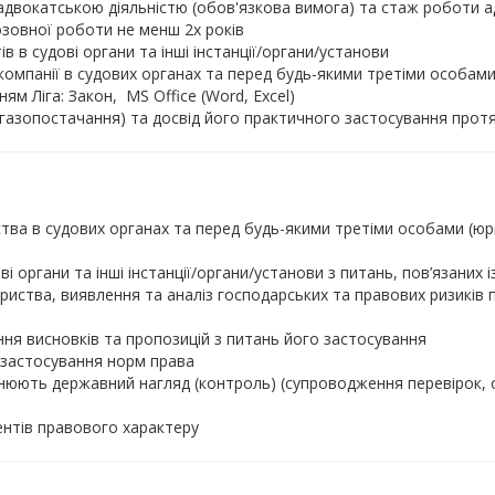
адвокатською діяльністю (обов'язкова вимога) та стаж роботи ад
озовної роботи не менш 2х років
в в судові органи та інші інстанції/органи/установи
в компанії в судових органах та перед будь-якими третіми особа
м Ліга: Закон, MS Office (Word, Excel)
 газопостачання) та досвід його практичного застосування про
ства в судових органах та перед будь-якими третіми особами (
і органи та інші інстанції/органи/установи з питань, пов’язаних 
иства, виявлення та аналіз господарських та правових ризиків 
я
ння висновків та пропозицій з питань його застосування
ь застосування норм права
нюють державний нагляд (контроль) (супроводження перевірок, ос
ентів правового характеру