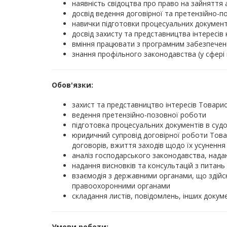
наявність свідоцтва про право на зайняття 
досвід ведення договірної та претензійно-п
навички підготовки процесуальних документі
досвід захисту та представництва інтересі
вміння працювати з програмним забезпечення
знання профільного законодавства (у сфері
Обов'язки:
захист та представництво інтересів Товари
ведення претензійно-позовної роботи
підготовка процесуальних документів в судов
юридичний супровід договірної роботи Товар
договорів, вжиття заходів щодо їх усуненн
аналіз господарського законодавства, нада
надання висновків та консультацій з питан
взаємодія з державними органами, що здійс
правоохоронними органами
складання листів, повідомлень, інших докум
Умови роботи: