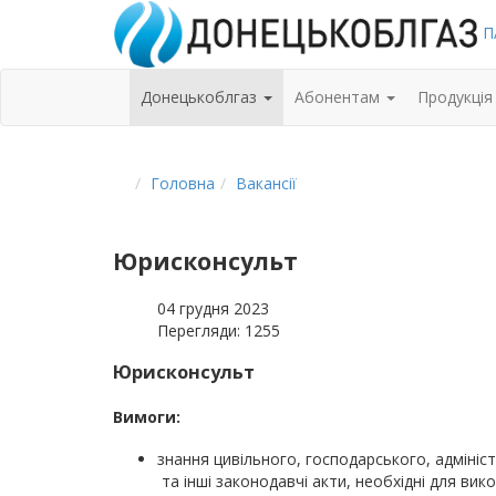
П
Донецькоблгаз
Абoнентам
Продукція
Головна
Вакансiї
Юрисконсульт
04 грудня 2023
Перегляди: 1255
Юрисконсульт
Вимоги:
знання цивільного, господарського, адміні
та інші законодавчі акти, необхідні для ви