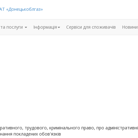
АТ «Донецькоблгаз»
 та послуги
Інформацiя
Сервіси для споживачів
Новини
стративного, трудового, кримінального право, про адміністрати
конання покладених обов'язків