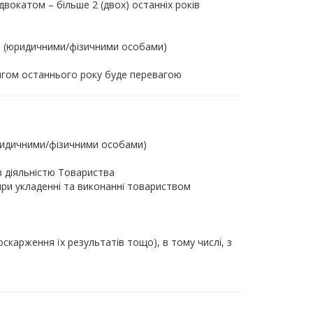
вокатом – більше 2 (двох) останніх років
ми (юридичними/фізичними особами)
тягом останнього року буде перевагою
юридичними/фізичними особами)
із діяльністю Товариства
при укладенні та виконанні товариством
карження їх результатів тощо), в тому числі, з