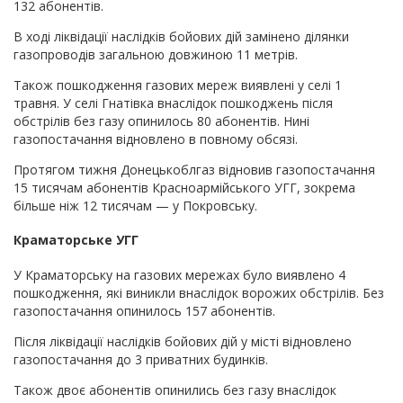
132 абонентів.
В ході ліквідації наслідків бойових дій замінено ділянки
газопроводів загальною довжиною 11 метрів.
Також пошкодження газових мереж виявлені у селі 1
травня. У селі Гнатівка внаслідок пошкоджень після
обстрілів без газу опинилось 80 абонентів. Нині
газопостачання відновлено в повному обсязі.
Протягом тижня Донецькоблгаз відновив газопостачання
15 тисячам абонентів Красноармійського УГГ, зокрема
більше ніж 12 тисячам — у Покровську.
Краматорське УГГ
У Краматорську на газових мережах було виявлено 4
пошкодження, які виникли внаслідок ворожих обстрілів. Без
газопостачання опинилось 157 абонентів.
Після ліквідації наслідків бойових дій у місті відновлено
газопостачання до 3 приватних будинків.
Також двоє абонентів опинились без газу внаслідок