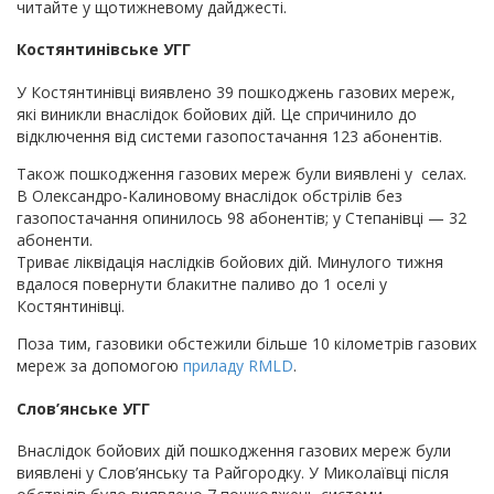
читайте у щотижневому дайджесті.
Костянтинівське УГГ
У Костянтинівці виявлено 39 пошкоджень газових мереж,
які виникли внаслідок бойових дій. Це спричинило до
відключення від системи газопостачання 123 абонентів.
Також пошкодження газових мереж були виявлені у селах.
В Олександро-Калиновому внаслідок обстрілів без
газопостачання опинилось 98 абонентів; у Степанівці — 32
абоненти.
Триває ліквідація наслідків бойових дій. Минулого тижня
вдалося повернути блакитне паливо до 1 оселі у
Костянтинівці.
Поза тим, газовики обстежили більше 10 кілометрів газових
мереж за допомогою
приладу RMLD
.
Слов’янське УГГ
Внаслідок бойових дій пошкодження газових мереж були
виявлені у Слов’янську та Райгородку. У Миколаївці після