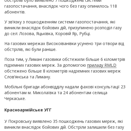
обстрілів було виявлено 7 пошкоджень системи
газопостачання, внаслідок чого без газу опинилось 118
абонентів.
У зв’язку з пошкодженням системи газопостачання, які
виникли внаслідок бойових дій, призупинено розподіл газу
до сел: Лозова, Яцьківка, Коровій Яр, Рубці.
На газових мережах Високоіванівки усунено три отвори від
обстрілів, які були раніше.
Поза тим, у Лимані газовики обстежили більше 6 кілометрів
підземних газових мереж. За допомогою
приладу RMLD
обстежено більше 8 кілометрів надземних газових мереж
Слов’янська та Лиману.
Мобільні бригади абонвідділу надали фахові консультації 23
абонентам м. Миколаївка та 24 абонентам селища
Черкаське.
Красноармійське УГГ
У Покровську виявлено 35 пошкоджень газових мереж, які
виникли внаслідок бойових дій. Обстріли залишили без газу