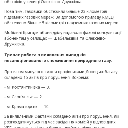
обстрілів у селищі Олексієво-Дружківка.
Поза тим, газовики обстежили більше 23 кілометрів
підземних газових мереж. За допомогою
приладу RMLD
обстежено більше 5 кілометрів надземних газових мереж.
Мобільні бригади абонвідділу надавали фахові консультації
абонентам у селищах — Шабельківка та Олексієво-
Дружківка.
Триває робота з виявлення випадків
несанкціонованого споживання природного газу.
Протягом минулого тижня працівниками Донецькоблгазу
складено 15 актів про порушення. Зокрема:
- м. Костянтинівка — 3,
- м. Слов’янськ — 2,
- м. Краматорськ — 10.
За виявленими фактами складено акти про порушення, які
розглядатимуться під час засідання комісій у відповідних
УГГ, у результаті чого будуть прийняті рішення про