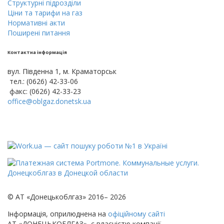
Cтруктурнi пiдроздiли
Цiни тa тарифи на газ
Нормативні акти
Поширені питання
Контактна інформація
вул. Південна 1, м. Краматорськ
тел.: (0626) 42-33-06
факс: (0626) 42-33-23
office@oblgaz.donetsk.ua
© АТ «Донецькоблгаз» 2016– 2026
Інформація, оприлюднена на
офіційному сайті
АТ «ДОНЕЦЬКОБЛГАЗ», є власністю компанії